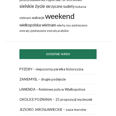
sielskie życie
skrzyczne
sudety
toskania
weekend
wakacje
vietnam
wielkopolska
wietnam
wlochy
zea
zjednoczone
emiraty
zjednoczone emiraty arabskie
OSTATNIE WPISY
PYZDRY – niepozorna perełka historyczna
ZANIEMYŚL – drugie podejście
LAWENDA – fioletowe pola w Wielkopolsce
OKOLICE POZNANIA – 25 propozycji wycieczek
JEZIORO JAROSŁAWIECKIE – oaza morsów