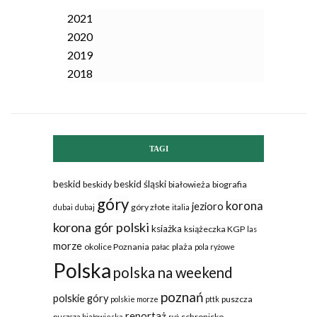
2021
2020
2019
2018
TAGI
beskid
beskid śląski
beskidy
białowieża
biografia
góry
korona
jezioro
góry złote
dubai
dubaj
italia
korona gór polski
ksiażka
książeczka KGP
las
morze
okolice Poznania
plaża
pałac
pola ryżowe
Polska
polska na weekend
poznań
polskie góry
puszcza
polskie morze
pttk
reportaż
schronisko
puszcza białowieska
ryż