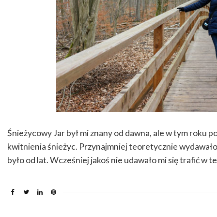
Śnieżycowy Jar był mi znany od dawna, ale w tym roku po
kwitnienia śnieżyc. Przynajmniej teoretycznie wydawało s
było od lat. Wcześniej jakoś nie udawało mi się trafić w t