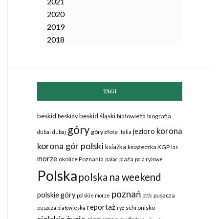
2021
2020
2019
2018
TAGI
beskid
beskid śląski
beskidy
białowieża
biografia
góry
korona
jezioro
góry złote
dubai
dubaj
italia
korona gór polski
ksiażka
książeczka KGP
las
morze
okolice Poznania
plaża
pałac
pola ryżowe
Polska
polska na weekend
poznań
polskie góry
puszcza
polskie morze
pttk
reportaż
schronisko
puszcza białowieska
ryż