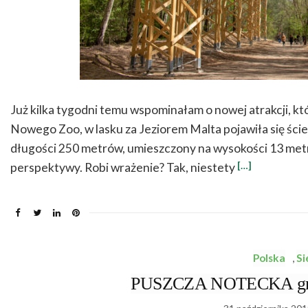
Już kilka tygodni temu wspominałam o nowej atrakcji, k
Nowego Zoo, w lasku za Jeziorem Malta pojawiła się ści
długości 250 metrów, umieszczony na wysokości 13 metró
[…]
perspektywy. Robi wrażenie? Tak, niestety
Polska
,
Si
PUSZCZA NOTECKA grzyb