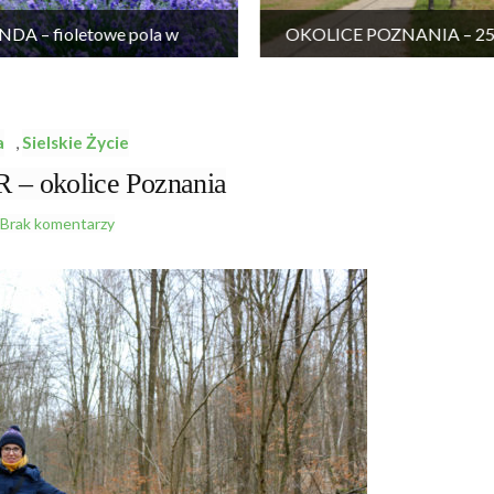
DA – fioletowe pola w
OKOLICE POZNANIA – 25 
Wielkopolsce
wycieczek
a
,
Sielskie Życie
 okolice Poznania
Brak komentarzy