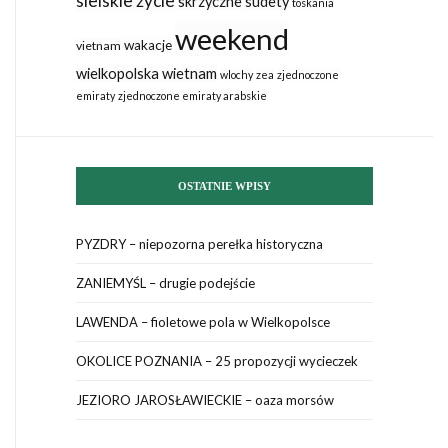
sielskie życie
skrzyczne
sudety
toskania
weekend
wakacje
vietnam
wielkopolska
wietnam
wlochy
zea
zjednoczone
emiraty
zjednoczone emiraty arabskie
OSTATNIE WPISY
PYZDRY – niepozorna perełka historyczna
ZANIEMYŚL – drugie podejście
LAWENDA – fioletowe pola w Wielkopolsce
OKOLICE POZNANIA – 25 propozycji wycieczek
JEZIORO JAROSŁAWIECKIE – oaza morsów