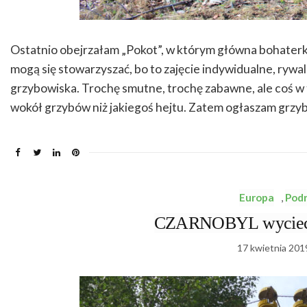
Ostatnio obejrzałam „Pokot”, w którym główna bohaterk
mogą się stowarzyszać, bo to zajęcie indywidualne, rywali
grzybowiska. Trochę smutne, trochę zabawne, ale coś w t
wokół grzybów niż jakiegoś hejtu. Zatem ogłaszam grzy
Europa
,
Pod
CZARNOBYL wycieczk
17 kwietnia 201