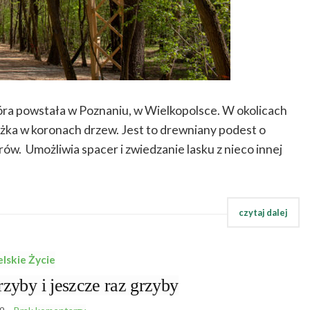
tóra powstała w Poznaniu, w Wielkopolsce. W okolicach
eżka w koronach drzew. Jest to drewniany podest o
w. Umożliwia spacer i zwiedzanie lasku z nieco innej
elskie Życie
y i jeszcze raz grzyby