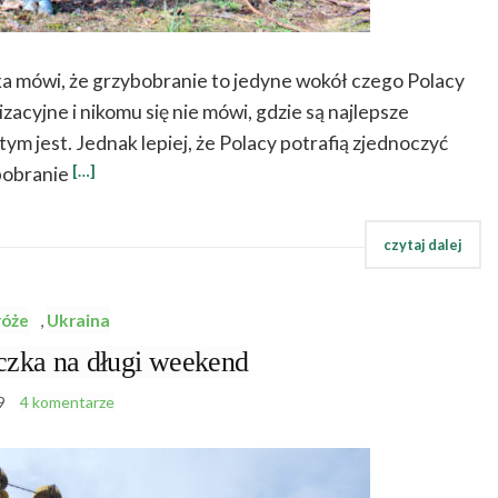
a mówi, że grzybobranie to jedyne wokół czego Polacy
zacyjne i nikomu się nie mówi, gdzie są najlepsze
ym jest. Jednak lepiej, że Polacy potrafią zjednoczyć
[…]
bobranie
róże
,
Ukraina
a na długi weekend
9
4 komentarze