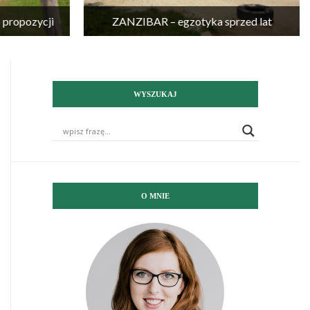
propozycji
ZANZIBAR – egzotyka sprzed lat
WYSZUKAJ
O MNIE