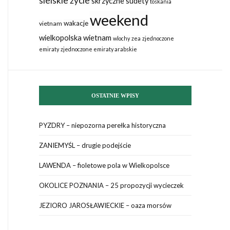
sielskie życie
skrzyczne
sudety
toskania
weekend
wakacje
vietnam
wielkopolska
wietnam
wlochy
zea
zjednoczone
emiraty
zjednoczone emiraty arabskie
OSTATNIE WPISY
PYZDRY – niepozorna perełka historyczna
ZANIEMYŚL – drugie podejście
LAWENDA – fioletowe pola w Wielkopolsce
OKOLICE POZNANIA – 25 propozycji wycieczek
JEZIORO JAROSŁAWIECKIE – oaza morsów