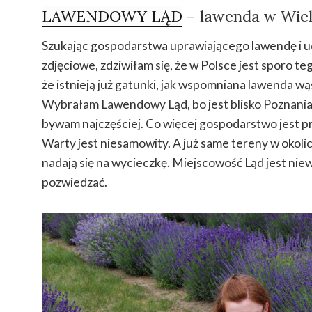
LAWENDOWY LĄD
– lawenda w Wiel
Szukając gospodarstwa uprawiającego lawendę i u
zdjęciowe, zdziwiłam się, że w Polsce jest sporo t
że istnieją już gatunki, jak wspomniana lawenda wą
Wybrałam Lawendowy Ląd, bo jest blisko Poznania i 
bywam najczęściej. Co więcej gospodarstwo jest p
Warty jest niesamowity. A już same tereny w okoli
nadają się na wycieczkę. Miejscowość Ląd jest nie
pozwiedzać.