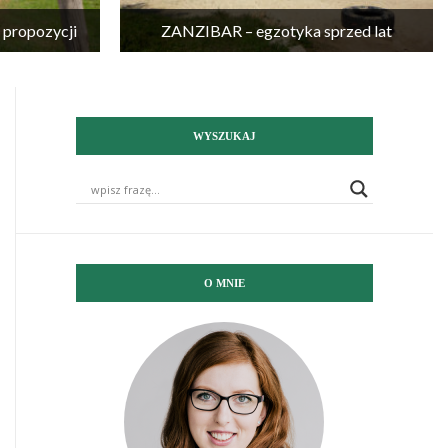
propozycji
ZANZIBAR – egzotyka sprzed lat
WYSZUKAJ
O MNIE