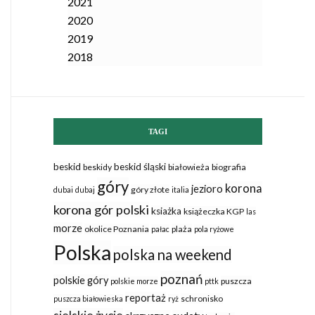
2021
2020
2019
2018
TAGI
beskid
beskid śląski
beskidy
białowieża
biografia
góry
korona
jezioro
góry złote
dubai
dubaj
italia
korona gór polski
ksiażka
książeczka KGP
las
morze
okolice Poznania
plaża
pałac
pola ryżowe
Polska
polska na weekend
poznań
polskie góry
puszcza
polskie morze
pttk
reportaż
schronisko
puszcza białowieska
ryż