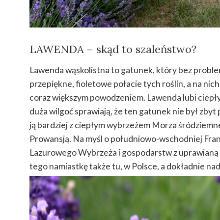
LAWENDA – skąd to szaleństwo?
Lawenda wąskolistna to gatunek, który bez proble
przepiękne, fioletowe połacie tych roślin, a na nich
coraz większym powodzeniem. Lawenda lubi ciepły k
duża wilgoć sprawiają, że ten gatunek nie był zby
ją bardziej z ciepłym wybrzeżem Morza śródziemn
Prowansją. Na myśl o południowo-wschodniej Francj
Lazurowego Wybrzeża i gospodarstw z uprawianą 
tego namiastkę także tu, w Polsce, a dokładnie na