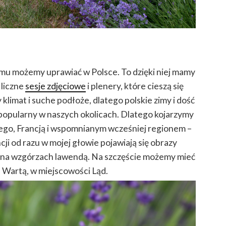
mu możemy uprawiać w Polsce. To dzięki niej mamy
 liczne
sesje zdjęciowe
i plenery, które cieszą się
limat i suche podłoże, dlatego polskie zimy i dość
t popularny w naszych okolicach. Dlatego kojarzymy
ego, Francją i wspomnianym wcześniej regionem –
i od razu w mojej głowie pojawiają się obrazy
na wzgórzach lawendą. Na szczęście możemy mieć
d Wartą, w miejscowości Ląd.