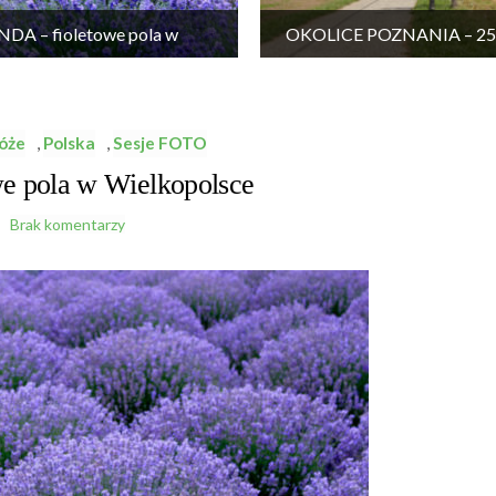
DA – fioletowe pola w
OKOLICE POZNANIA – 25 
Wielkopolsce
wycieczek
óże
,
Polska
,
Sesje FOTO
 pola w Wielkopolsce
Brak komentarzy