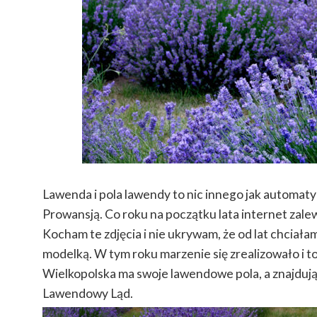
Lawenda i pola lawendy to nic innego jak automat
Prowansją. Co roku na początku lata internet zale
Kocham te zdjęcia i nie ukrywam, że od lat chciałam
modelką. W tym roku marzenie się zrealizowało i to 
Wielkopolska ma swoje lawendowe pola, a znajdują
Lawendowy Ląd.