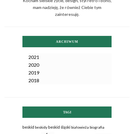
Kocham sielskie życie, design, styl retro i boho,
mam nadzieję, że również Ciebie tym
zainteresuję.
ARCHIWUM
2021
2020
2019
2018
TAGI
beskid
beskid śląski
beskidy
białowieża
biografia