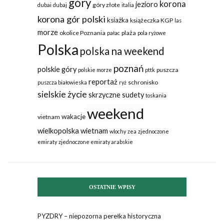
góry
korona
jezioro
góry złote
dubai
dubaj
italia
korona gór polski
ksiażka
książeczka KGP
las
morze
okolice Poznania
plaża
pałac
pola ryżowe
Polska
polska na weekend
poznań
polskie góry
puszcza
polskie morze
pttk
reportaż
schronisko
puszcza białowieska
ryż
sielskie życie
skrzyczne
sudety
toskania
weekend
wakacje
vietnam
wielkopolska
wietnam
wlochy
zea
zjednoczone
emiraty
zjednoczone emiraty arabskie
OSTATNIE WPISY
PYZDRY – niepozorna perełka historyczna