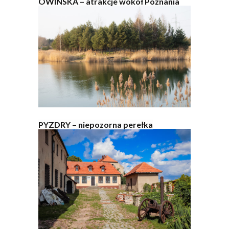
OWIŃSKA – atrakcje wokół Poznania
PYZDRY – niepozorna perełka