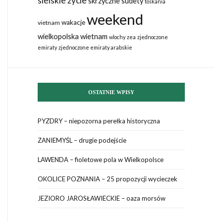
sielskie życie
skrzyczne
sudety
toskania
weekend
wakacje
vietnam
wielkopolska
wietnam
wlochy
zea
zjednoczone
emiraty
zjednoczone emiraty arabskie
OSTATNIE WPISY
PYZDRY – niepozorna perełka historyczna
ZANIEMYŚL – drugie podejście
LAWENDA – fioletowe pola w Wielkopolsce
OKOLICE POZNANIA – 25 propozycji wycieczek
JEZIORO JAROSŁAWIECKIE – oaza morsów