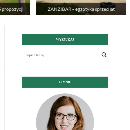
propozycji
ZANZIBAR – egzotyka sprzed lat
WYSZUKAJ
O MNIE