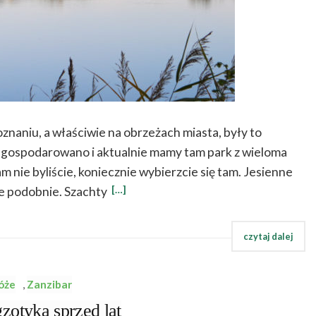
znaniu, a właściwie na obrzeżach miasta, były to
zagospodarowano i aktualnie mamy tam park z wieloma
m nie byliście, koniecznie wybierzcie się tam. Jesienne
[…]
ie podobnie. Szachty
óże
,
Zanzibar
tyka sprzed lat