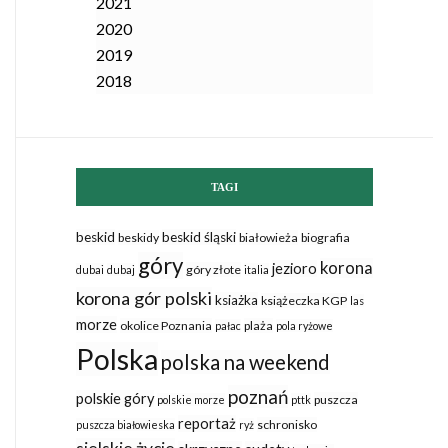
2021
2020
2019
2018
TAGI
beskid
beskid śląski
beskidy
białowieża
biografia
góry
korona
jezioro
góry złote
dubai
dubaj
italia
korona gór polski
ksiażka
książeczka KGP
las
morze
okolice Poznania
plaża
pałac
pola ryżowe
Polska
polska na weekend
poznań
polskie góry
puszcza
polskie morze
pttk
reportaż
schronisko
puszcza białowieska
ryż