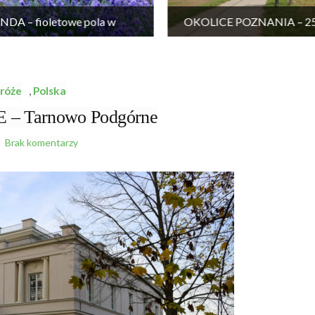
DA – fioletowe pola w
OKOLICE POZNANIA – 25 
Wielkopolsce
wycieczek
róże
,
Polska
 Tarnowo Podgórne
Brak komentarzy