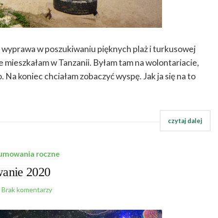
to wyprawa w poszukiwaniu pięknych plaż i turkusowej
e mieszkałam w Tanzanii. Byłam tam na wolontariacie,
 Na koniec chciałam zobaczyć wyspę. Jak ja się na to
umowania roczne
anie 2020
Brak komentarzy