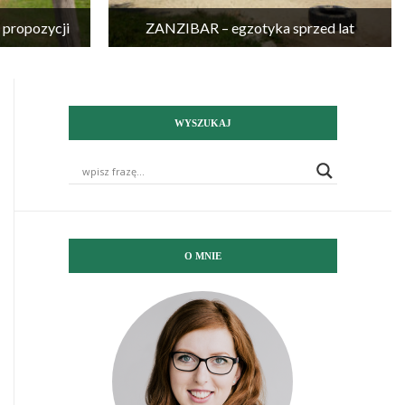
propozycji
ZANZIBAR – egzotyka sprzed lat
WYSZUKAJ
O MNIE