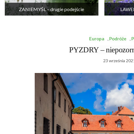
ZANIEMYŚL – drugie podejście
LAWEN
Europa
,
Podróże
,
P
PYZDRY – niepozorna
23 września 202