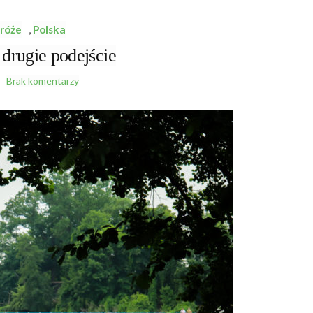
róże
,
Polska
ugie podejście
Brak komentarzy