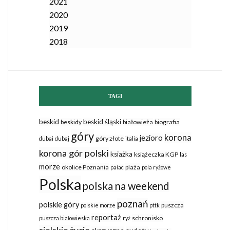
2021
2020
2019
2018
TAGI
beskid
beskid śląski
beskidy
białowieża
biografia
góry
korona
jezioro
góry złote
dubai
dubaj
italia
korona gór polski
ksiażka
książeczka KGP
las
morze
okolice Poznania
plaża
pałac
pola ryżowe
Polska
polska na weekend
poznań
polskie góry
puszcza
polskie morze
pttk
reportaż
schronisko
puszcza białowieska
ryż