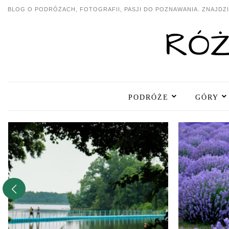
BLOG O PODRÓŻACH, FOTOGRAFII, PASJI DO POZNAWANIA. ZNAJDZIE
PODRÓŻE
GÓRY