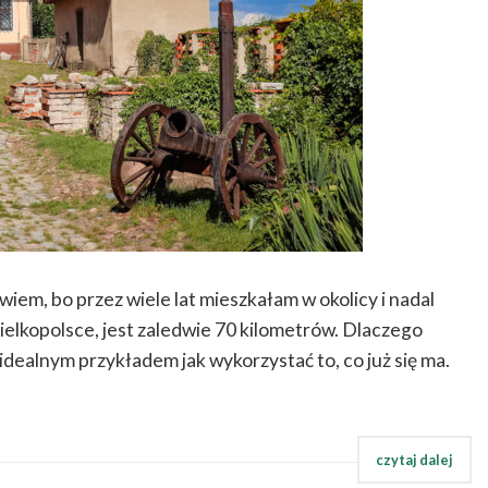
 wiem, bo przez wiele lat mieszkałam w okolicy i nadal
ielkopolsce, jest zaledwie 70 kilometrów. Dlaczego
idealnym przykładem jak wykorzystać to, co już się ma.