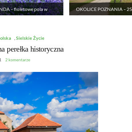
DA – fioletowe pola w
OKOLICE POZNANIA – 25 
Wielkopolsce
wycieczek
olska
,
Sielskie Życie
 perełka historyczna
1
2 komentarze