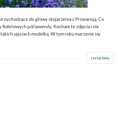
 przychodzące do głowy skojarzenia z Prowansją. Co
 fioletowych pól lawendy. Kocham te zdjęcia i nie
a takich ujęciach modelką. W tym roku marzenie się