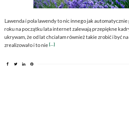
Lawenda i pola lawendy to nic innego jak automatycznie
roku na początku lata internet zalewają przepiękne kadry
ukrywam, że od lat chciałam również takie zrobić i być n
[…]
zrealizowało i to nie