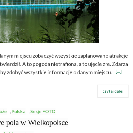
w danym miejscu zobaczyć wszystkie zaplanowane atrakcje
ierdził. A to pogoda nietrafiona, a to ujęcie złe. Zdarza
[…]
y, by zdobyć wszystkie informacje o danym miejscu. I
óże
,
Polska
,
Sesje FOTO
 pola w Wielkopolsce