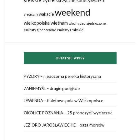
sielskie życie
skrzyczne
sudety
toskania
weekend
wakacje
vietnam
wielkopolska
wietnam
wlochy
zea
zjednoczone
emiraty
zjednoczone emiraty arabskie
OSTATNIE WPISY
PYZDRY – niepozorna perełka historyczna
ZANIEMYŚL – drugie podejście
LAWENDA – fioletowe pola w Wielkopolsce
OKOLICE POZNANIA – 25 propozycji wycieczek
JEZIORO JAROSŁAWIECKIE – oaza morsów