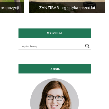
propozycji
ZANZIBAR – egzotyka sprzed lat
WYSZUKAJ
O MNIE