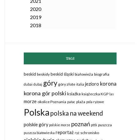
2021
2020
2019
2018
TAGI
beskid
beskid śląski
beskidy
białowieża
biografia
góry
korona
jezioro
góry złote
dubai
dubaj
italia
korona gór polski
ksiażka
książeczka KGP
las
morze
okolice Poznania
plaża
pałac
pola ryżowe
Polska
polska na weekend
poznań
polskie góry
puszcza
polskie morze
pttk
reportaż
schronisko
puszcza białowieska
ryż