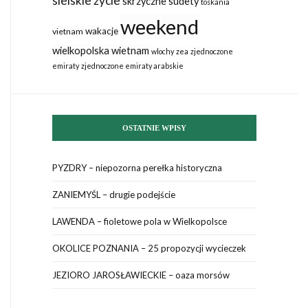
sielskie życie
skrzyczne
sudety
toskania
weekend
wakacje
vietnam
wielkopolska
wietnam
wlochy
zea
zjednoczone
emiraty
zjednoczone emiraty arabskie
OSTATNIE WPISY
PYZDRY – niepozorna perełka historyczna
ZANIEMYŚL – drugie podejście
LAWENDA – fioletowe pola w Wielkopolsce
OKOLICE POZNANIA – 25 propozycji wycieczek
JEZIORO JAROSŁAWIECKIE – oaza morsów