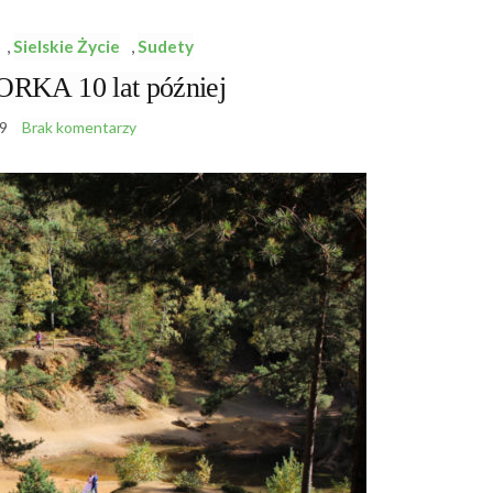
,
Sielskie Życie
,
Sudety
A 10 lat później
9
Brak komentarzy