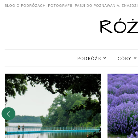
BLOG O PODRÓŻACH, FOTOGRAFII, PASJI DO POZNAWANIA. ZNAJDZIE
PODRÓŻE
GÓRY