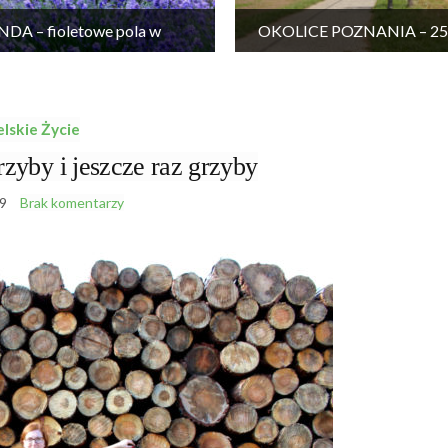
DA – fioletowe pola w
OKOLICE POZNANIA – 25 
Wielkopolsce
wycieczek
elskie Życie
y i jeszcze raz grzyby
9
Brak komentarzy