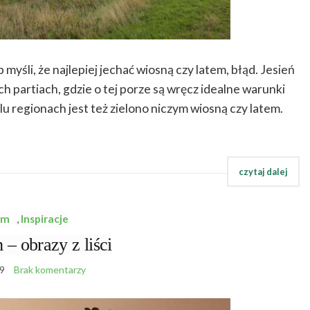
 myśli, że najlepiej jechać wiosną czy latem, błąd. Jesień
h partiach, gdzie o tej porze są wręcz idealne warunki
 regionach jest też zielono niczym wiosną czy latem.
am
,
Inspiracje
– obrazy z liści
9
Brak komentarzy