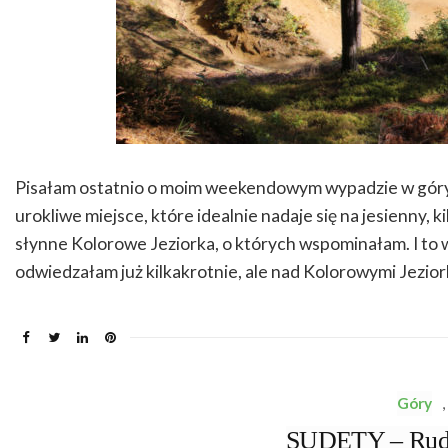
Pisałam ostatnio o moim weekendowym wypadzie w góry,
urokliwe miejsce, które idealnie nadaje się na jesienny, 
słynne Kolorowe Jeziorka, o których wspominałam. I to w
odwiedzałam już kilkakrotnie, ale nad Kolorowymi Jezio
Góry
,
SUDETY – Ruda