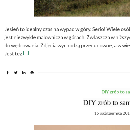
Jesień to idealny czas na wypad w góry. Serio! Wiele osób
jest niezwykle malownicza w górach. Zwłaszcza w niższyc
do wędrowania. Zdjęcia wychodzą przecudowne, a w wielu
[…]
Jest też
DIY zrób to s
DIY zrób to sam 
15 października 201