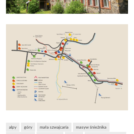
alpy
góry
mała szwajcaria
masyw śnieżnika