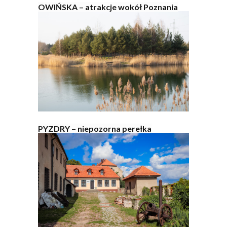
OWIŃSKA – atrakcje wokół Poznania
PYZDRY – niepozorna perełka