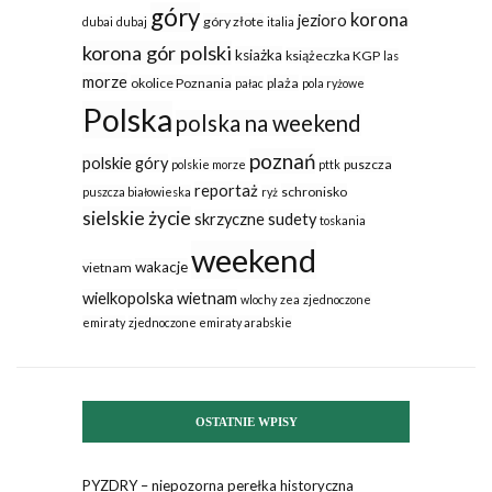
góry
korona
jezioro
góry złote
dubai
dubaj
italia
korona gór polski
ksiażka
książeczka KGP
las
morze
okolice Poznania
plaża
pałac
pola ryżowe
Polska
polska na weekend
poznań
polskie góry
puszcza
polskie morze
pttk
reportaż
schronisko
puszcza białowieska
ryż
sielskie życie
skrzyczne
sudety
toskania
weekend
wakacje
vietnam
wielkopolska
wietnam
wlochy
zea
zjednoczone
emiraty
zjednoczone emiraty arabskie
OSTATNIE WPISY
PYZDRY – niepozorna perełka historyczna