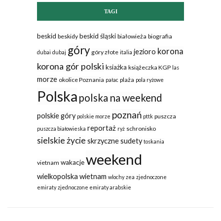
TAGI
beskid
beskid śląski
beskidy
białowieża
biografia
góry
korona
jezioro
góry złote
dubai
dubaj
italia
korona gór polski
ksiażka
książeczka KGP
las
morze
okolice Poznania
plaża
pałac
pola ryżowe
Polska
polska na weekend
poznań
polskie góry
puszcza
polskie morze
pttk
reportaż
schronisko
puszcza białowieska
ryż
sielskie życie
skrzyczne
sudety
toskania
weekend
wakacje
vietnam
wielkopolska
wietnam
wlochy
zea
zjednoczone
emiraty
zjednoczone emiraty arabskie