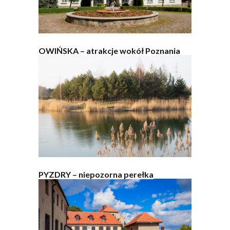
OWIŃSKA – atrakcje wokół Poznania
PYZDRY – niepozorna perełka