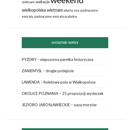
wakacje
vietnam
wielkopolska
wietnam
wlochy
zea
zjednoczone
emiraty
zjednoczone emiraty arabskie
OSTATNIE WPISY
PYZDRY – niepozorna perełka historyczna
ZANIEMYŚL – drugie podejście
LAWENDA – fioletowe pola w Wielkopolsce
OKOLICE POZNANIA – 25 propozycji wycieczek
JEZIORO JAROSŁAWIECKIE – oaza morsów