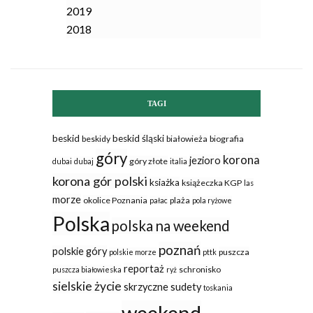
2019
2018
TAGI
beskid
beskid śląski
beskidy
białowieża
biografia
góry
korona
jezioro
góry złote
dubai
dubaj
italia
korona gór polski
ksiażka
książeczka KGP
las
morze
okolice Poznania
plaża
pałac
pola ryżowe
Polska
polska na weekend
poznań
polskie góry
puszcza
polskie morze
pttk
reportaż
schronisko
puszcza białowieska
ryż
sielskie życie
skrzyczne
sudety
toskania
weekend