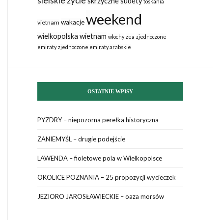
sielskie życie
skrzyczne
sudety
toskania
weekend
wakacje
vietnam
wielkopolska
wietnam
wlochy
zea
zjednoczone
emiraty
zjednoczone emiraty arabskie
OSTATNIE WPISY
PYZDRY – niepozorna perełka historyczna
ZANIEMYŚL – drugie podejście
LAWENDA – fioletowe pola w Wielkopolsce
OKOLICE POZNANIA – 25 propozycji wycieczek
JEZIORO JAROSŁAWIECKIE – oaza morsów