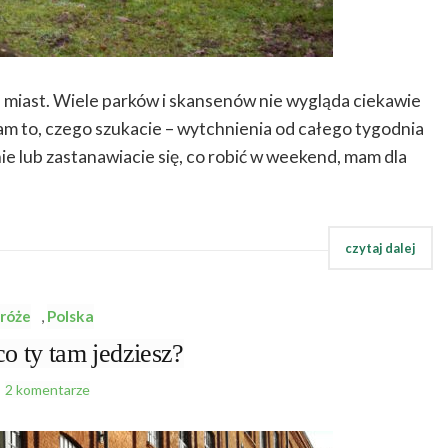
h miast. Wiele parków i skansenów nie wygląda ciekawie
m to, czego szukacie – wytchnienia od całego tygodnia
e lub zastanawiacie się, co robić w weekend, mam dla
róże
,
Polska
o ty tam jedziesz?
2 komentarze