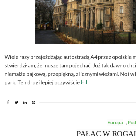
Wiele razy przejeżdżając autostradą A4 przez opolskie 
stwierdziłam, że muszę tam pojechać. Już tak dawno ch
niemalże bajkową, przepiękną, z licznymi wieżami. No i w
[…]
park. Ten drugi lepiej oczywiście
Europa
,
Pod
PAŁAC W ROGALIN