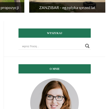
propozycji
ZANZIBAR – egzotyka sprzed lat
WYSZUKAJ
O MNIE