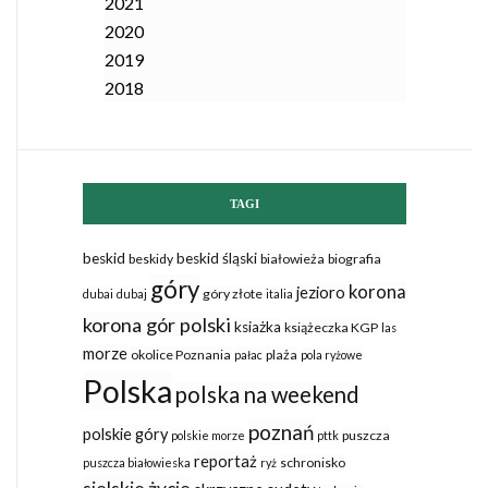
2021
2020
2019
2018
TAGI
beskid
beskid śląski
beskidy
białowieża
biografia
góry
korona
jezioro
góry złote
dubai
dubaj
italia
korona gór polski
ksiażka
książeczka KGP
las
morze
okolice Poznania
plaża
pałac
pola ryżowe
Polska
polska na weekend
poznań
polskie góry
puszcza
polskie morze
pttk
reportaż
schronisko
puszcza białowieska
ryż