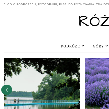
BLOG O PODRÓŻACH, FOTOGRAFII, PASJI DO POZNAWANIA. ZNAJDZIE
PODRÓŻE
GÓRY