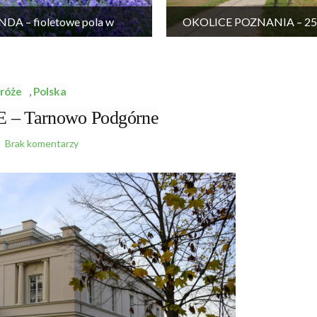
DA – fioletowe pola w
OKOLICE POZNANIA – 25 
Wielkopolsce
wycieczek
róże
,
Polska
 Tarnowo Podgórne
Brak komentarzy