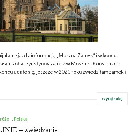
mijałam zjazd z informacją „Moszna Zamek” i w końcu
ciałam zobaczyć słynny zamek w Mosznej. Konstrukcję
 końcu udało się, jeszcze w 2020 roku zwiedziłam zamek i
róże
,
Polska
IE – zwiedzanie