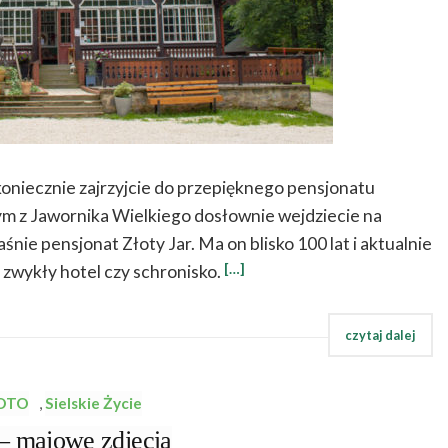
oniecznie zajrzyjcie do przepięknego pensjonatu
m z Jawornika Wielkiego dosłownie wejdziecie na
ie pensjonat Złoty Jar. Ma on blisko 100 lat i aktualnie
[…]
 zwykły hotel czy schronisko.
FOTO
,
Sielskie Życie
– majowe zdjęcia