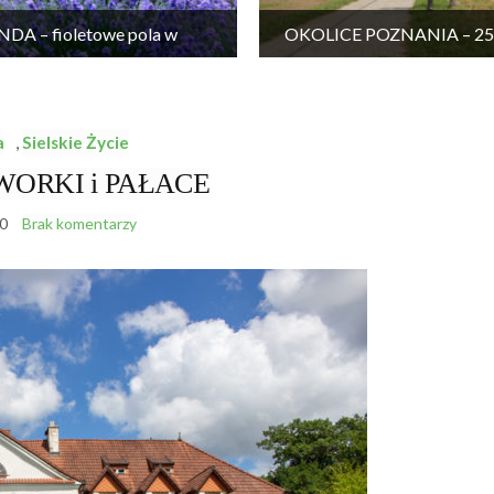
DA – fioletowe pola w
OKOLICE POZNANIA – 25 
Wielkopolsce
wycieczek
a
,
Sielskie Życie
ORKI i PAŁACE
0
Brak komentarzy