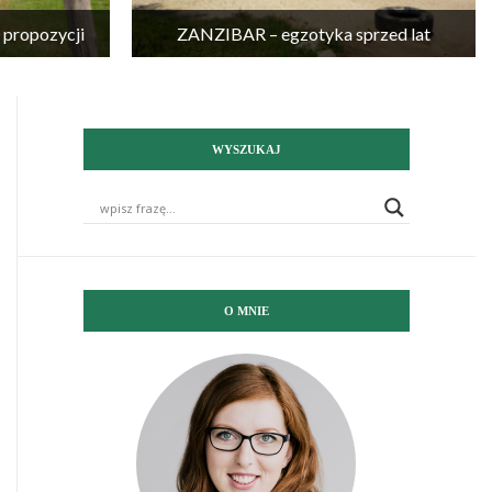
propozycji
ZANZIBAR – egzotyka sprzed lat
WYSZUKAJ
O MNIE