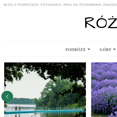
BLOG O PODRÓŻACH, FOTOGRAFII, PASJI DO POZNAWANIA. ZNAJDZIE
PODRÓŻE
GÓRY