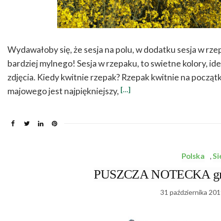
Wydawałoby się, że sesja na polu, w dodatku sesja w rze
bardziej mylnego! Sesja w rzepaku, to swietne kolory, ide
zdjęcia. Kiedy kwitnie rzepak? Rzepak kwitnie na począ
[…]
majowego jest najpiękniejszy,
Polska
,
Si
PUSZCZA NOTECKA grzyb
31 października 201