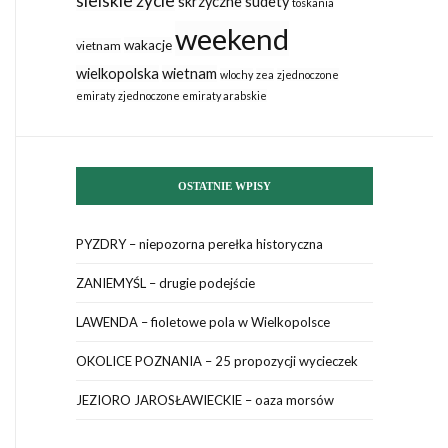
sielskie życie
skrzyczne
sudety
toskania
weekend
wakacje
vietnam
wielkopolska
wietnam
wlochy
zea
zjednoczone
emiraty
zjednoczone emiraty arabskie
OSTATNIE WPISY
PYZDRY – niepozorna perełka historyczna
ZANIEMYŚL – drugie podejście
LAWENDA – fioletowe pola w Wielkopolsce
OKOLICE POZNANIA – 25 propozycji wycieczek
JEZIORO JAROSŁAWIECKIE – oaza morsów