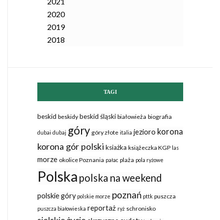
2021
2020
2019
2018
TAGI
beskid
beskid śląski
beskidy
białowieża
biografia
góry
korona
jezioro
góry złote
dubai
dubaj
italia
korona gór polski
ksiażka
książeczka KGP
las
morze
okolice Poznania
plaża
pałac
pola ryżowe
Polska
polska na weekend
poznań
polskie góry
puszcza
polskie morze
pttk
reportaż
schronisko
puszcza białowieska
ryż