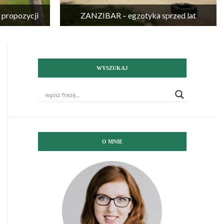
propozycji
ZANZIBAR – egzotyka sprzed lat
WYSZUKAJ
O MNIE