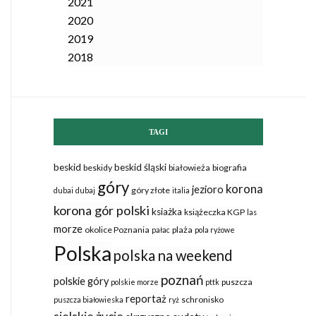
2021
2020
2019
2018
TAGI
beskid
beskid śląski
beskidy
białowieża
biografia
góry
korona
jezioro
góry złote
dubai
dubaj
italia
korona gór polski
ksiażka
książeczka KGP
las
morze
okolice Poznania
plaża
pałac
pola ryżowe
Polska
polska na weekend
poznań
polskie góry
puszcza
polskie morze
pttk
reportaż
schronisko
puszcza białowieska
ryż