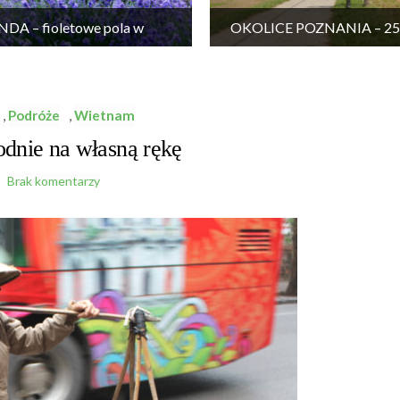
DA – fioletowe pola w
OKOLICE POZNANIA – 25 
Wielkopolsce
wycieczek
,
Podróże
,
Wietnam
nie na własną rękę
Brak komentarzy