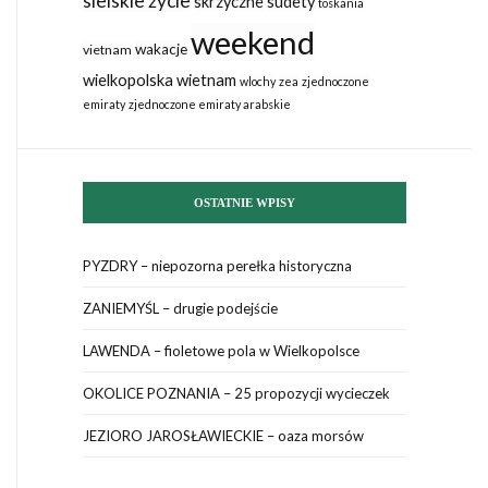
sielskie życie
skrzyczne
sudety
toskania
weekend
wakacje
vietnam
wielkopolska
wietnam
wlochy
zea
zjednoczone
emiraty
zjednoczone emiraty arabskie
OSTATNIE WPISY
PYZDRY – niepozorna perełka historyczna
ZANIEMYŚL – drugie podejście
LAWENDA – fioletowe pola w Wielkopolsce
OKOLICE POZNANIA – 25 propozycji wycieczek
JEZIORO JAROSŁAWIECKIE – oaza morsów