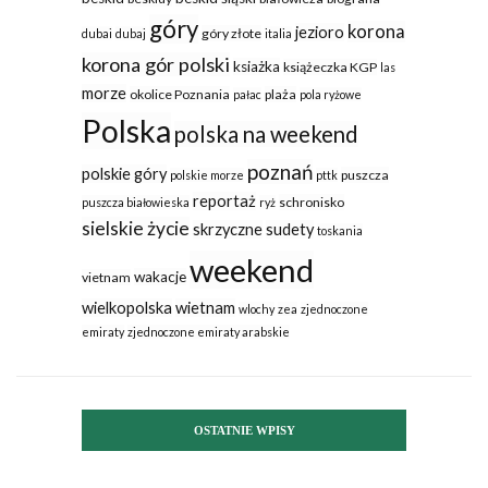
góry
korona
jezioro
góry złote
dubai
dubaj
italia
korona gór polski
ksiażka
książeczka KGP
las
morze
okolice Poznania
plaża
pałac
pola ryżowe
Polska
polska na weekend
poznań
polskie góry
puszcza
polskie morze
pttk
reportaż
schronisko
puszcza białowieska
ryż
sielskie życie
skrzyczne
sudety
toskania
weekend
wakacje
vietnam
wielkopolska
wietnam
wlochy
zea
zjednoczone
emiraty
zjednoczone emiraty arabskie
OSTATNIE WPISY