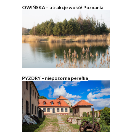
OWIŃSKA – atrakcje wokół Poznania
PYZDRY – niepozorna perełka