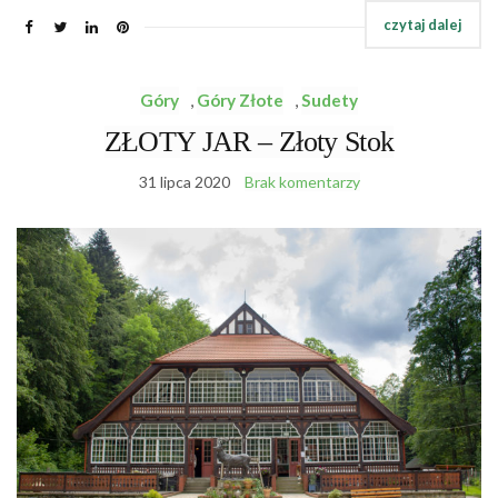
Góry
,
Góry Złote
,
Sudety
ZŁOTY JAR – Złoty Stok
31 lipca 2020
Brak komentarzy