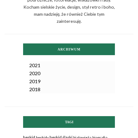
Kocham sielskie życie, design, styl retro i boho,
mam nadzieję, że również Ciebie tym
zainteresuję.
ARCHIWUM
2021
2020
2019
2018
TAGI
beskid
beskid śląski
beskidy
białowieża
biografia