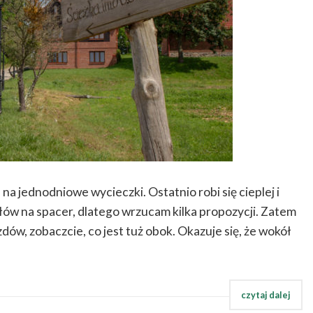
na jednodniowe wycieczki. Ostatnio robi się cieplej i
ów na spacer, dlatego wrzucam kilka propozycji. Zatem
dów, zobaczcie, co jest tuż obok. Okazuje się, że wokół