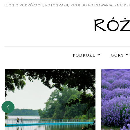
BLOG O PODRÓŻACH, FOTOGRAFII, PASJI DO POZNAWANIA. ZNAJDZIE
PODRÓŻE
GÓRY