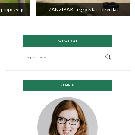
propozycji
ZANZIBAR – egzotyka sprzed lat
WYSZUKAJ
O MNIE