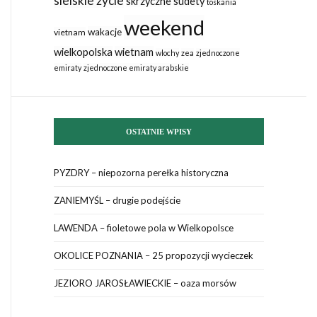
sielskie życie
skrzyczne
sudety
toskania
weekend
wakacje
vietnam
wielkopolska
wietnam
wlochy
zea
zjednoczone
emiraty
zjednoczone emiraty arabskie
OSTATNIE WPISY
PYZDRY – niepozorna perełka historyczna
ZANIEMYŚL – drugie podejście
LAWENDA – fioletowe pola w Wielkopolsce
OKOLICE POZNANIA – 25 propozycji wycieczek
JEZIORO JAROSŁAWIECKIE – oaza morsów