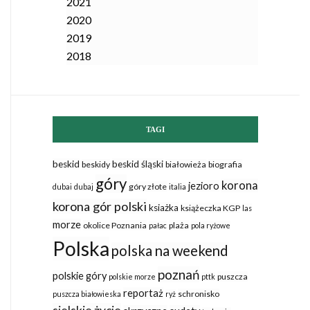
2021
2020
2019
2018
TAGI
beskid
beskid śląski
beskidy
białowieża
biografia
góry
korona
jezioro
góry złote
dubai
dubaj
italia
korona gór polski
ksiażka
książeczka KGP
las
morze
okolice Poznania
plaża
pałac
pola ryżowe
Polska
polska na weekend
poznań
polskie góry
puszcza
polskie morze
pttk
reportaż
schronisko
puszcza białowieska
ryż