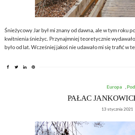
Śnieżycowy Jar był mi znany od dawna, ale w tym roku po
kwitnienia śnieżyc. Przynajmniej teoretycznie wydawało s
było od lat. Wcześniej jakoś nie udawało mi się trafić w t
Europa
,
Pod
PAŁAC JANKOWICE –
13 stycznia 2021