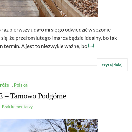
 raz pierwszy udało mi się go odwiedzić w sezonie
ię, że przełom lutego i marca będzie idealny, bo tak
[…]
en termin. A jest to niezwykle ważne, bo
róże
,
Polska
 Tarnowo Podgórne
Brak komentarzy