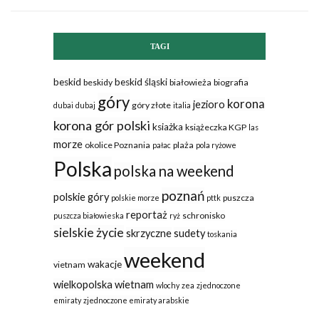
TAGI
beskid
beskid śląski
beskidy
białowieża
biografia
góry
korona
jezioro
góry złote
dubai
dubaj
italia
korona gór polski
ksiażka
książeczka KGP
las
morze
okolice Poznania
plaża
pałac
pola ryżowe
Polska
polska na weekend
poznań
polskie góry
puszcza
polskie morze
pttk
reportaż
schronisko
puszcza białowieska
ryż
sielskie życie
skrzyczne
sudety
toskania
weekend
wakacje
vietnam
wielkopolska
wietnam
wlochy
zea
zjednoczone
emiraty
zjednoczone emiraty arabskie