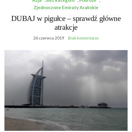
Azja
,
Bez kategorii
,
Podróże
,
Zjednoczone Emiraty Arabskie
DUBAJ w pigułce – sprawdź główne
atrakcje
26 czerwca 2019
Brak komentarzy