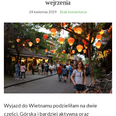
wejrzenia
24 kwietnia 2019
Brak komentarzy
Wyjazd do Wietnamu podzieliłam na dwie
części. Górską i bardziej aktywną oraz