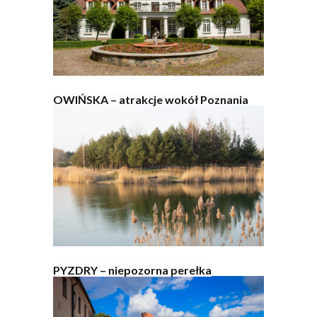
OWIŃSKA – atrakcje wokół Poznania
PYZDRY – niepozorna perełka