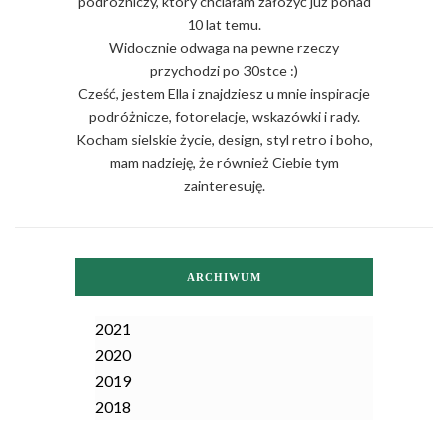
podróżniczy, który chciałam założyć już ponad
10 lat temu.
Widocznie odwaga na pewne rzeczy
przychodzi po 30stce :)
Cześć, jestem Ella i znajdziesz u mnie inspiracje
podróżnicze, fotorelacje, wskazówki i rady.
Kocham sielskie życie, design, styl retro i boho,
mam nadzieję, że również Ciebie tym
zainteresuję.
ARCHIWUM
2021
2020
2019
2018