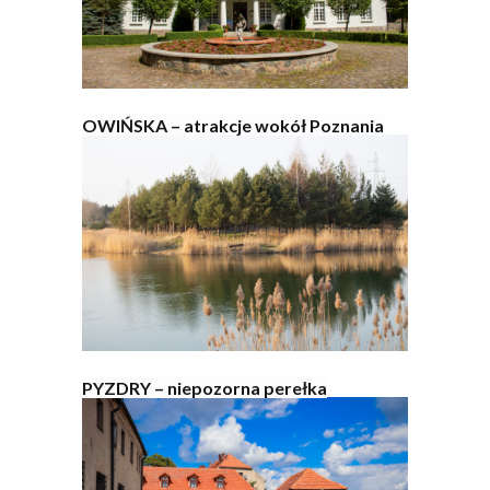
OWIŃSKA – atrakcje wokół Poznania
PYZDRY – niepozorna perełka