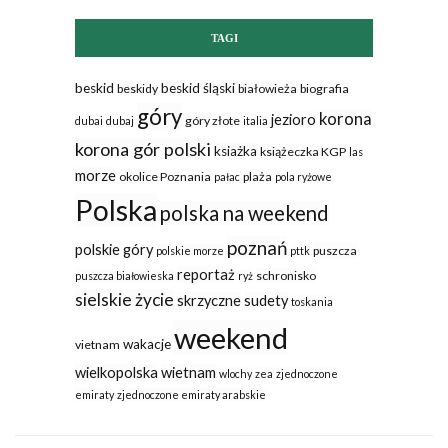
TAGI
beskid
beskid śląski
beskidy
białowieża
biografia
góry
korona
jezioro
góry złote
dubai
dubaj
italia
korona gór polski
ksiażka
książeczka KGP
las
morze
okolice Poznania
plaża
pałac
pola ryżowe
Polska
polska na weekend
poznań
polskie góry
puszcza
polskie morze
pttk
reportaż
schronisko
puszcza białowieska
ryż
sielskie życie
skrzyczne
sudety
toskania
weekend
wakacje
vietnam
wielkopolska
wietnam
wlochy
zea
zjednoczone
emiraty
zjednoczone emiraty arabskie