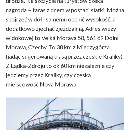
drodze. Na szczycie na turystów czeka
nagroda – taras z dnem w postaci siatki. Można
spojrzeć w dół i samemu ocenić wysokość, a
dodatkowo zjechać zjeżdżalnią. Adres wieży
widokowej to Velká Morava 58, 561 69 Dolní
Morava, Czechy. To 38 km z Międzygórza
(jadąc sugerowaną trasą przez czeskie Kraliky).
Z Lądka-Zdroju to ok 60 km niezależnie czy
jedziemy przez Kraliky, czy czeską
miejscowość Nova Morawa.