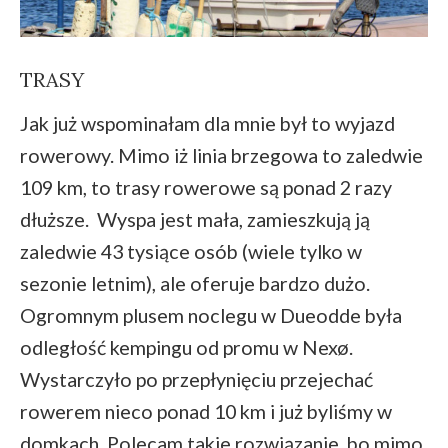
TRASY
Jak już wspominałam dla mnie był to wyjazd
rowerowy. Mimo iż linia brzegowa to zaledwie
109 km, to trasy rowerowe są ponad 2 razy
dłuższe. Wyspa jest mała, zamieszkują ją
zaledwie 43 tysiące osób (wiele tylko w
sezonie letnim), ale oferuje bardzo dużo.
Ogromnym plusem noclegu w Dueodde była
odległość kempingu od promu w Nexø.
Wystarczyło po przepłynięciu przejechać
rowerem nieco ponad 10 km i już byliśmy w
domkach. Polecam takie rozwiązanie, bo mimo