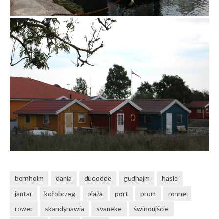
bornholm
dania
dueodde
gudhajm
hasle
jantar
kołobrzeg
plaża
port
prom
ronne
rower
skandynawia
svaneke
świnoujście