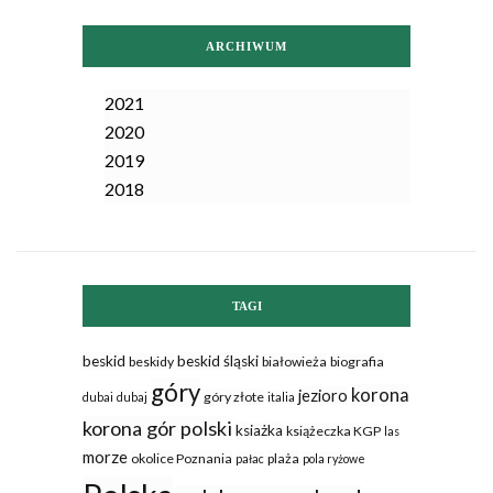
ARCHIWUM
2021
2020
2019
2018
TAGI
beskid
beskid śląski
beskidy
białowieża
biografia
góry
korona
jezioro
góry złote
dubai
dubaj
italia
korona gór polski
ksiażka
książeczka KGP
las
morze
okolice Poznania
plaża
pałac
pola ryżowe