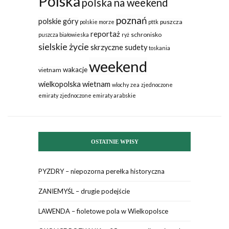
Polska
polska na weekend
poznań
polskie góry
puszcza
polskie morze
pttk
reportaż
schronisko
puszcza białowieska
ryż
sielskie życie
skrzyczne
sudety
toskania
weekend
wakacje
vietnam
wielkopolska
wietnam
wlochy
zea
zjednoczone
emiraty
zjednoczone emiraty arabskie
OSTATNIE WPISY
PYZDRY – niepozorna perełka historyczna
ZANIEMYŚL – drugie podejście
LAWENDA – fioletowe pola w Wielkopolsce