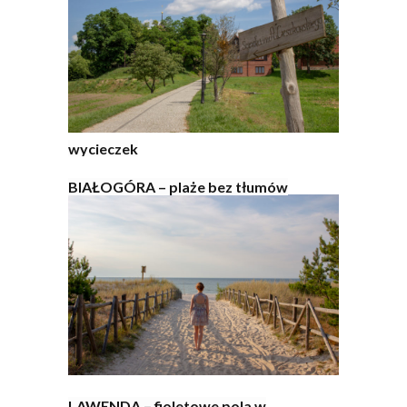
wycieczek
BIAŁOGÓRA – plaże bez tłumów
LAWENDA – fioletowe pola w