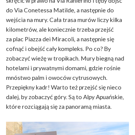
skręcić w prawo na Via Ranierino i tędy dojść
do Via Conetessa Matilde, a następnie do
wejścia na mury. Cała trasa murów liczy kilka
kilometrów, ale koniecznie trzeba przejść
za plac Piazza dei Miracoli, a następnie się
cofnąć i obejść cały kompleks. Po co? By
zobaczyć wieżę w tropikach. Mury biegną nad
hotelami i prywatnymi domami, gdzie rośnie
mnóstwo palm i owoców cytrusowych.
Przepiękny kadr! Warto też przejść się nieco
dalej, by zobaczyć góry. Są to Alpy Apuańskie,
które rozciągają się za panoramą miasta.