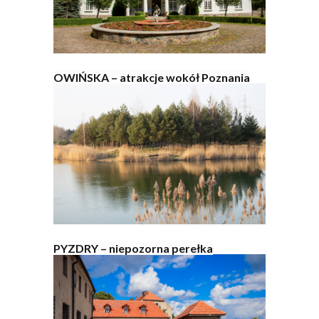
OWIŃSKA – atrakcje wokół Poznania
PYZDRY – niepozorna perełka