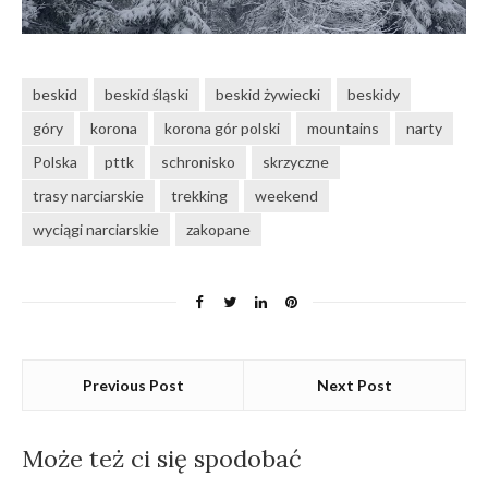
beskid
beskid śląski
beskid żywiecki
beskidy
góry
korona
korona gór polski
mountains
narty
Polska
pttk
schronisko
skrzyczne
trasy narciarskie
trekking
weekend
wyciągi narciarskie
zakopane
Previous Post
Next Post
Może też ci się spodobać