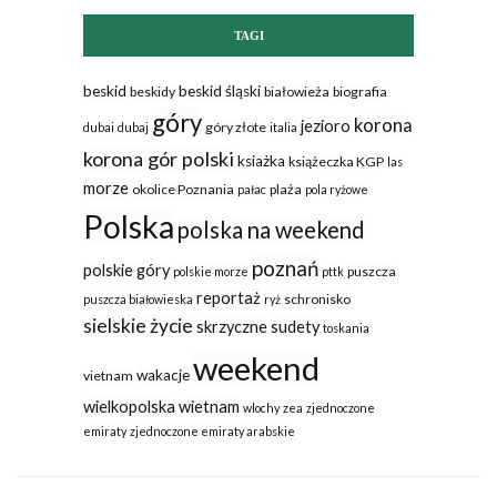
TAGI
beskid
beskid śląski
beskidy
białowieża
biografia
góry
korona
jezioro
góry złote
dubai
dubaj
italia
korona gór polski
ksiażka
książeczka KGP
las
morze
okolice Poznania
plaża
pałac
pola ryżowe
Polska
polska na weekend
poznań
polskie góry
puszcza
polskie morze
pttk
reportaż
schronisko
puszcza białowieska
ryż
sielskie życie
skrzyczne
sudety
toskania
weekend
wakacje
vietnam
wielkopolska
wietnam
wlochy
zea
zjednoczone
emiraty
zjednoczone emiraty arabskie